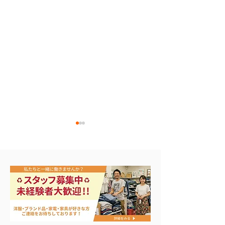
ナイキ＆X-Girl 衣料＆ス
3日間限定 衣
ニーカー大量入荷
品 50%OFF