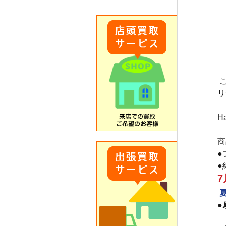
リ
H
商
●
●
●
　