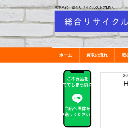
熊本八代｜総合リサイクルストアLINK
ホーム
買取の流れ
取
2
ご不要品を
捨ててしまう前に！
当店へ画像を
お送りください！