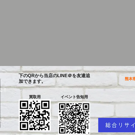
下のQRから当店のLINE＠を友達追
熊本県
加できます。
に！
買取用
イベント告知用
を
い！