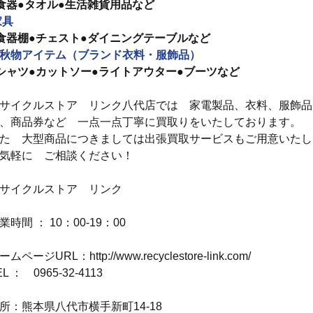
食器●タオル●生活雑貨用品など
家具
食器棚●チェスト●ダイニングテーブルなど
秋物アイテム（ブランド衣料・服飾品）
シャツ●カットソー●ライトアウター●ブーツなど
サイクルストア　リンク八代店では　家電製品、衣料、服飾品
、商品券など　一点一点丁寧に買取りをいたしております。
た　大型商品につきましては出張買取サービスもご用意いたし
気軽に　ご相談ください！
サイクルストア　リンク
業時間 ： 10：00-19：00
ームページURL：http://www.recyclestore-link.com/
EL ：　0965-32-4113
所：熊本県八代市横手新町14-18