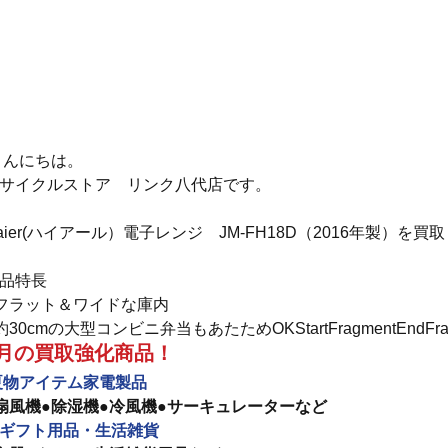
 こんにちは。
サイクルストア　リンク八代店です。
aier(ハイアール）電子レンジ　JM-FH18D（2016年製）を
品特長
フラット＆ワイドな庫内
約30cmの大型コンビニ弁当もあたためOKStartFragmentEndFra
7月の買取強化商品！
夏物アイテム家電製品　
扇風機●除湿機●冷風機●サーキュレーターなど
ギフト用品・生活雑貨