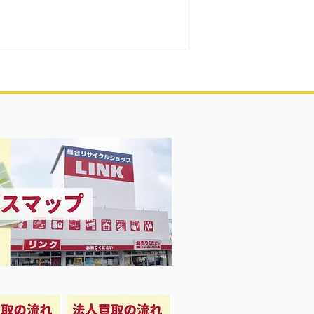
凍庫！大量品揃え❗️