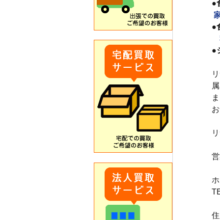
●
●
　
●
リ
属
ま
お
リ
営
ホ
T
住