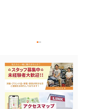
KENWOOD ケンウッド
バイク用品買取
カーナビ 彩速ナビ 地上デ
ぁ〜！
ジタルTVチューナー
MDV-M908HDL