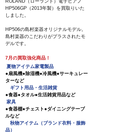
ROLAND（ローランド）電子ピアノ　
HP506GP（2013年製）を買取りいた
しました。
HP506の島村楽器オリジナルモデル。
島村楽器のこだわりがプラスされたモ
デルです。
7月の買取強化商品！
夏物アイテム家電製品　
●扇風機●除湿機●冷風機●サーキュレー
ターなど
　ギフト用品・生活雑貨
●食器●タオル●生活雑貨用品など
家具
●食器棚●チェスト●ダイニングテーブ
ルなど
　秋物アイテム（ブランド衣料・服飾
品）