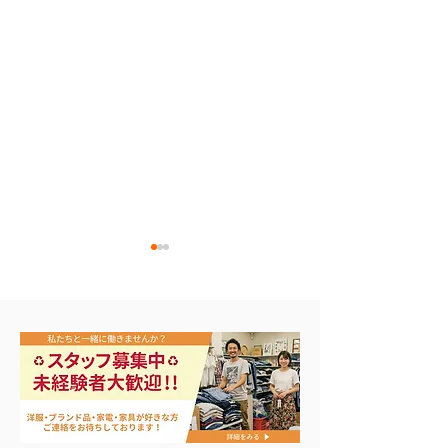
エアコン祭り開
夏に向けて冷凍庫！大量
品揃え❗️