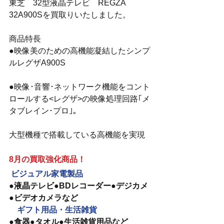
東芝　32型液晶テレビ　REGZA　
32A900Sを買取りいたしました。
商品特長
●映像美のための高機能凝結したシンプ
ルレグザA900S
●映像･音響･ネットワーク機能をコント
ロールする<レグザ>の映像処理回路｢メ
タブレイン･プロ｣。
大型機種で搭載している高機能を実現
8月の買取強化商品！
ビジュアル家電製品　
●液晶テレビ●BDレコーダー●デジカメ
●ビデオカメラなど
　ギフト用品・生活雑貨
●食器●タオル●生活雑貨用品など