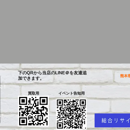
下のQRから当店のLINE＠を友達追
熊本県
加できます。
に！
買取用
イベント告知用
を
い！