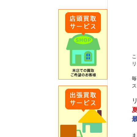
こ
リ
毎
ス
ま