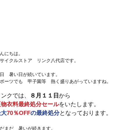
んにちは。
サイクルストア　リンク八代店です。
日　暑い日が続いています。
ポーツでも　甲子園等　熱く盛りあがっていますね。
リンクでは、
８月１１日
から
夏物衣料最終処分セール
をいたします。
最大
70％OFF
の最終処分
となっております。
だまだ　暑いが続きます。