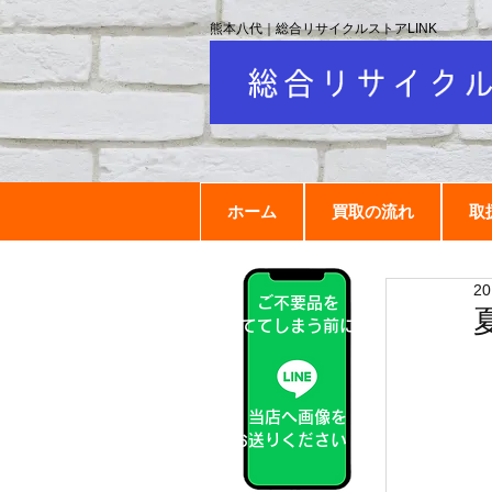
熊本八代｜総合リサイクルストアLINK
ホーム
買取の流れ
取
2
ご不要品を
捨ててしまう前に！
当店へ画像を
お送りください！