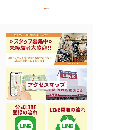
アップルウォッチ 第2世
ナイキ・コンバ
代 A2723
ンズスニーカー