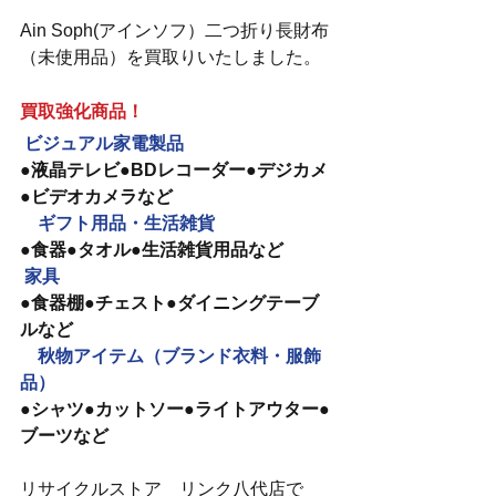
Ain Soph(アインソフ）二つ折り長財布
（未使用品）を買取りいたしました。
買取強化商品！
ビジュアル家電製品　
●液晶テレビ●BDレコーダー●デジカメ
●ビデオカメラなど
　ギフト用品・生活雑貨
●食器●タオル●生活雑貨用品など
家具
●食器棚●チェスト●ダイニングテーブ
ルなど
　秋物アイテム（ブランド衣料・服飾
品）
●シャツ●カットソー●ライトアウター●
ブーツなど
リサイクルストア　リンク八代店で