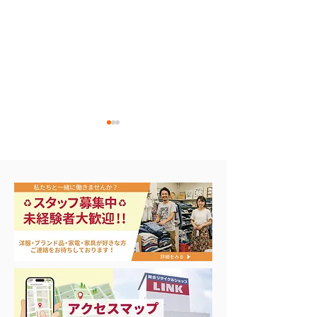
🎣シーズンイン‼️
バカラ シャンパングラ
ス買取！