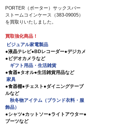
PORTER（ポーター）サックスバー　
ストームコインケース（383-09005）
を買取りいたしました。
買取強化商品！
ビジュアル家電製品　
●液晶テレビ●BDレコーダー●デジカメ
●ビデオカメラなど
　ギフト用品・生活雑貨
●食器●タオル●生活雑貨用品など
家具
●食器棚●チェスト●ダイニングテーブ
ルなど
　秋冬物アイテム（ブランド衣料・服
飾品）
●シャツ●カットソー●ライトアウター●
ブーツなど