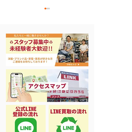
アップルウォッチ 第2世
ナイキ・コンバ
代 A2723
ンズスニーカー