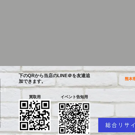
下のQRから当店のLINE＠を友達追
熊本県
加できます。
に！
買取用
イベント告知用
を
い！