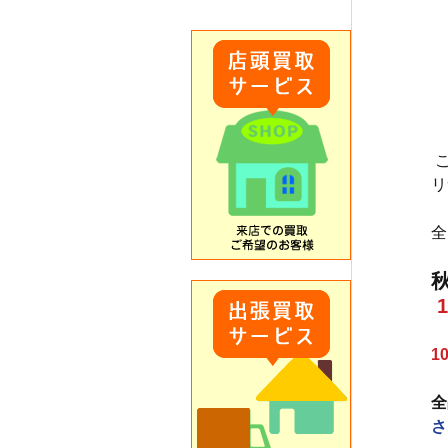
リ
全
1
全
さ