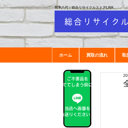
熊本八代｜総合リサイクルストアLINK
ホーム
買取の流れ
取
2
ご不要品を
捨ててしまう前に！
当店へ画像を
お送りください！