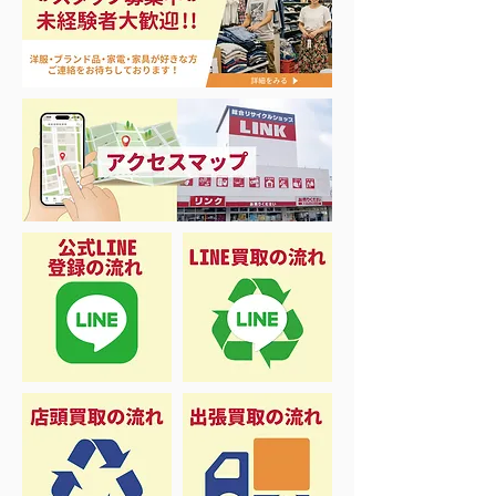
エアコン祭り開
夏に向けて冷凍庫！大量
品揃え❗️