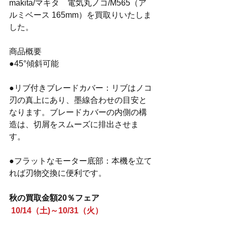
makita/マキタ　電気丸ノコ/M565（ア
ルミベース 165mm）を買取りいたしま
した。
商品概要
●45°傾斜可能
●リブ付きブレードカバー：リブはノコ
刃の真上にあり、墨線合わせの目安と
なります。ブレードカバーの内側の構
造は、切屑をスムーズに排出させま
す。
●フラットなモーター底部：本機を立て
れば刃物交換に便利です。
秋の買取金額20％フェア
10/14（土)～10/31（火）