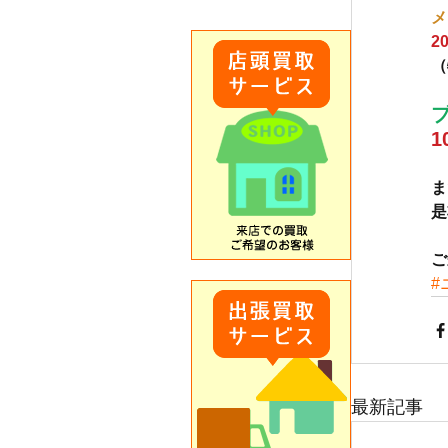
メ
2
（
1
ま
是
ご
#
最新記事