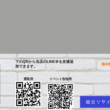
下のQRから当店のLINE＠を友達追
熊本県
加できます。
に！
買取用
イベント告知用
を
い！