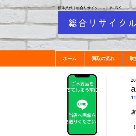
熊本八代｜総合リサイクルストアLINK
ホーム
買取の流れ
取
2
ご不要品を
捨ててしまう前に！
1
店
当店へ画像を
　
お送りください！
（