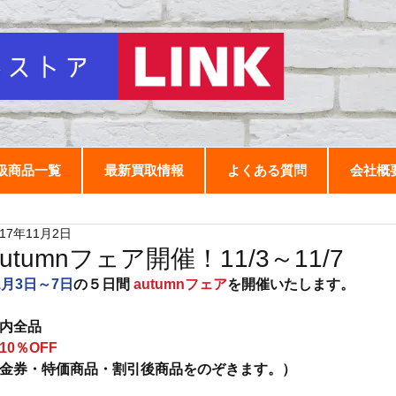
扱商品一覧
最新買取情報
よくある質問
会社概
017年11月2日
autumnフェア開催！11/3～11/7
1月3日～7日
の５日間
 autumnフェア
を開催いたします。
内全品
10％OFF
金券・特価商品・割引後商品をのぞきます。）