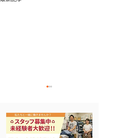
🎣シーズンイン‼️
バカラ シャンパングラ