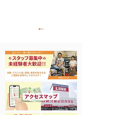
アップル アイパッド
ASUS ノート
E510M
第9世代 MK2K3J/A
64GB