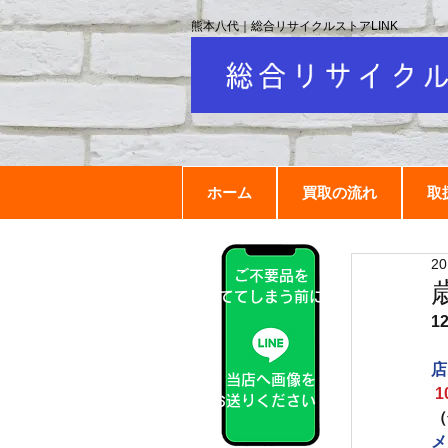
熊本八代｜総合リサイクルストアLINK
ホーム
買取の流れ
取
2
ご不要品を
捨ててしまう前に！
1
店
当店へ画像を
1
お送りください！
（
メ