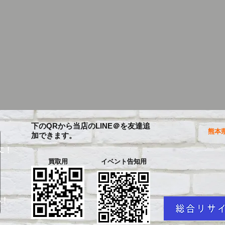
下のQRから当店のLINE＠を友達追
熊本県
加できます。
に！
買取用
イベント告知用
を
い！