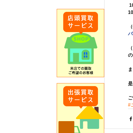
1
1
（
バ
　
（
の
ま
是
ご
#