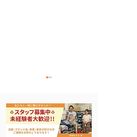
エアコン祭り開
夏に向けて冷凍庫！大量
品揃え❗️