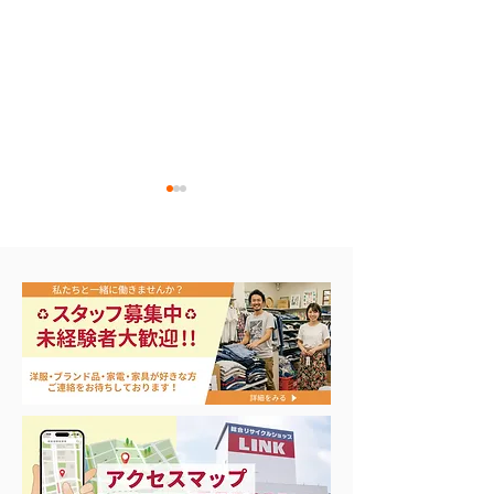
買取アップ開催中
本日から3日間の大セー
ル‼️