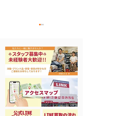
エアコン祭り開
夏に向けて冷凍庫！大量
品揃え❗️