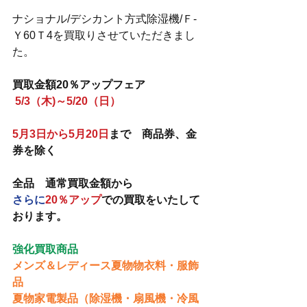
ナショナル/デシカント方式除湿機/Ｆ-
Ｙ60Ｔ4を買取りさせていただきまし
た。
買取金額20％アップフェア
5/3（木)～5/20（日）
5月3日から5月20日
まで　商品券、金
券を除く　
全品　通常買取金額から　
さらに
20％アップ
での買取をいたして
おります。
強化買取商品
メンズ＆レディース夏物物衣料・服飾
品
夏物家電製品（除湿機・扇風機・冷風