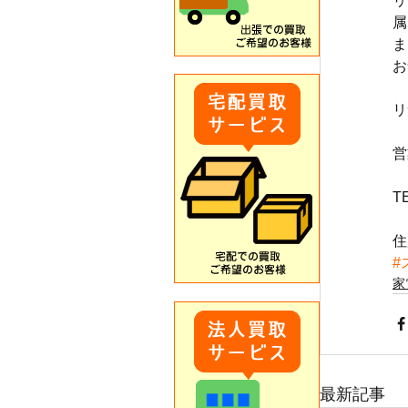
リ
属
ま
お
リ
営
T
住
#
家
最新記事