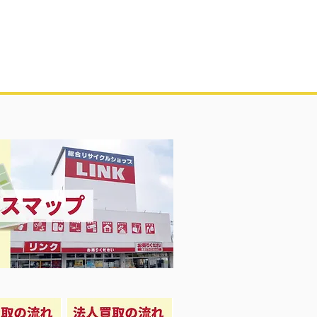
凍庫！大量品揃え❗️