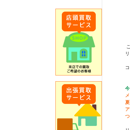
リ
コ
今
メ
夏
ア
つ