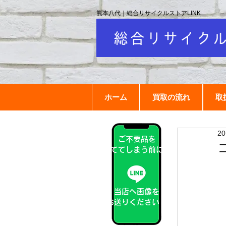
熊本八代｜総合リサイクルストアLINK
ホーム
買取の流れ
取
2
ご不要品を
捨ててしまう前に！
当店へ画像を
お送りください！