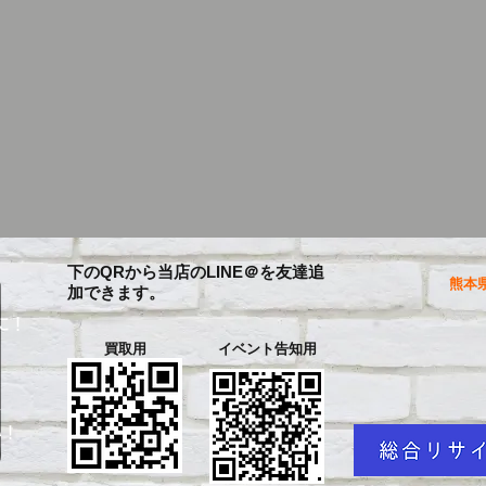
下のQRから当店のLINE＠を友達追
熊本県
加できます。
に！
買取用
イベント告知用
を
い！