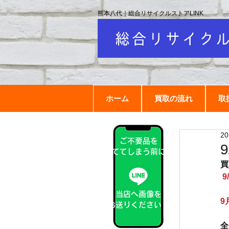
熊本八代｜総合リサイクルストアLINK
ホーム
買取の流れ
取
2
ご不要品を
捨ててしまう前に！
買
9
当店へ画像を
9
お送りください！
全