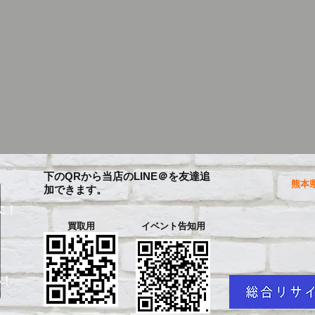
下のQRから当店のLINE＠を友達追
熊本県
加できます。
に！
買取用
イベント告知用
を
い！