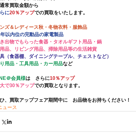
通常買取金額から　
らに
20％アップ
での買取をいたします。
ンズ＆レディース秋・冬物衣料・服飾品
0年以内位の完動品の家電製品
き出物でもらった食器・タオルギフト用品・鍋
用品、リビング用品、掃除用品等の生活雑貨
具（食器棚、ダイニングテーブル、チェストなど）
り用品・工具用品・カー用品
など
INE＠会員様
は　さらに
10％アップ
大で30％アップ
での買取となります。
ひ、買取アップフェア期間中に　お品物をお持ちください！
ニュース