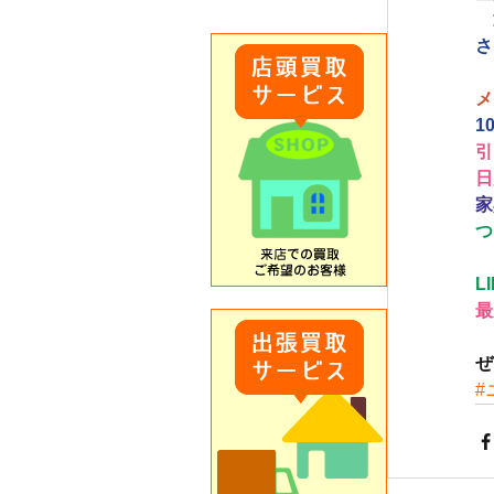
　
さ
メ
1
引
日
家
つ
L
最
ぜ
#