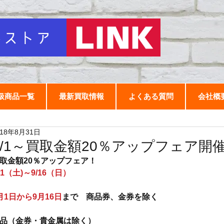
扱商品一覧
最新買取情報
よくある質問
会社概
018年8月31日
9/1～買取金額20％アップフェア開
取金額20％アップフェア！
/1（土)～9/16（日）
月1日から9月16日
まで　商品券、金券を除く　
品（金券・貴金属は除く）