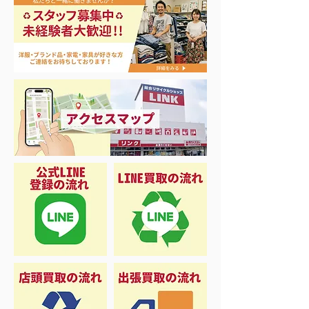
エアコン祭り開
夏に向けて冷凍庫！大量
品揃え❗️