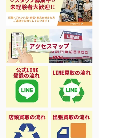
NIKE メンズスニーカー
ナイキ タン
28.0cm