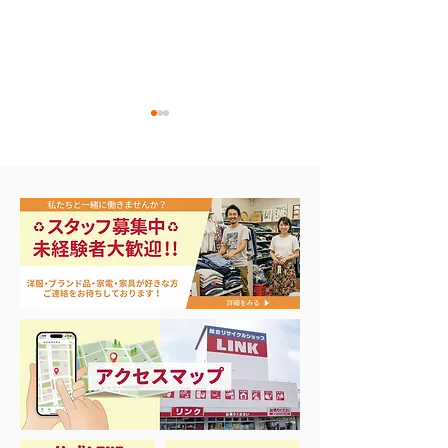
エアコン祭り開
夏に向けて冷凍庫！大量
品揃え❗️