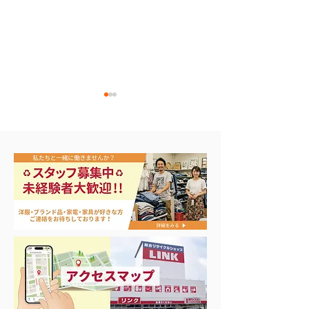
エアコン祭り開
夏に向けて冷凍庫！大量
品揃え❗️