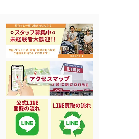
買取アップ開催中
本日から3日間の大セー
ル‼️