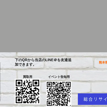
下のQRから当店のLINE＠を友達追
熊本県
加できます。
に！
買取用
イベント告知用
を
い！