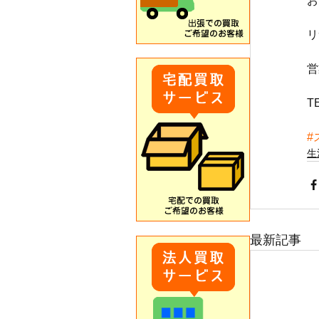
お
リ
営
T
#
生
最新記事