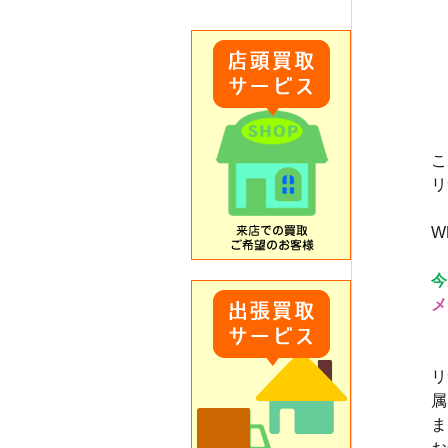
こ
リ
W
今
メ
リ
属
ま