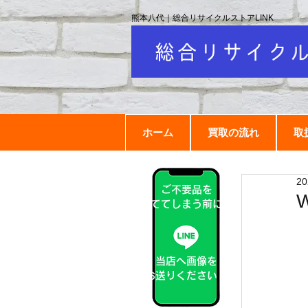
熊本八代｜総合リサイクルストアLINK
ホーム
買取の流れ
取
2
ご不要品を
捨ててしまう前に！
当店へ画像を
お送りください！