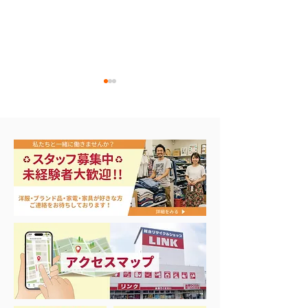
買取アップ開催中‼️
買取アップ＆大
20％OFFキャン