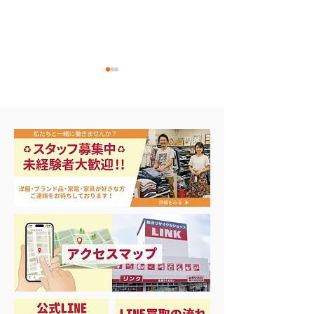
リール各種買取致しまし
ジョンボート B
た♡
ミボート買取まし