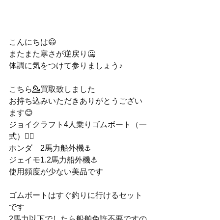
こんにちは😃
またまた寒さが逆戻り🥶
体調に気をつけて参りましょう♪
こちら💁買取致しました
お持ち込みいただきありがとうござい
ます😊
ジョイクラフト4人乗りゴムボート（一
式）🚣‍♀️
ホンダ　2馬力船外機⚓️
ジェイモ1.2馬力船外機⚓️
使用頻度が少ない美品です
ゴムボートはすぐ釣りに行けるセット
です
2馬力以下でしたら船舶免許不要ですの