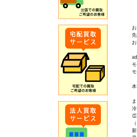
お
先
お
a
モ
モ
本
ま
冷

（
新