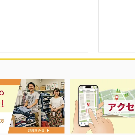
ス春夏物衣料強化買取中‼️
ナイキ＆X-