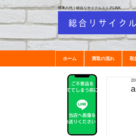
熊本八代｜総合リサイクルストアLINK
ホーム
買取の流れ
取
2
ご不要品を
捨ててしまう前に！
当店へ画像を
お送りください！