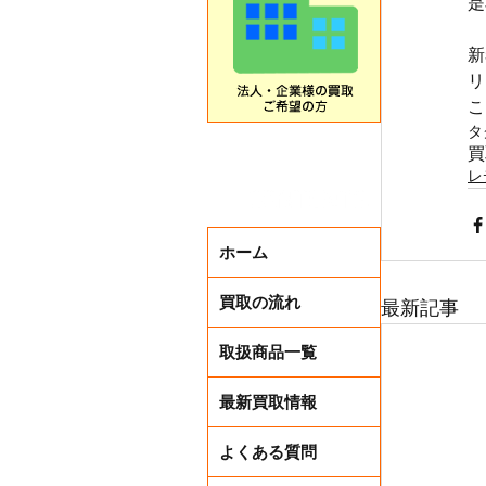
是
新
リ
こ
タ
買
レ
ホーム
買取の流れ
最新記事
取扱商品一覧
最新買取情報
よくある質問