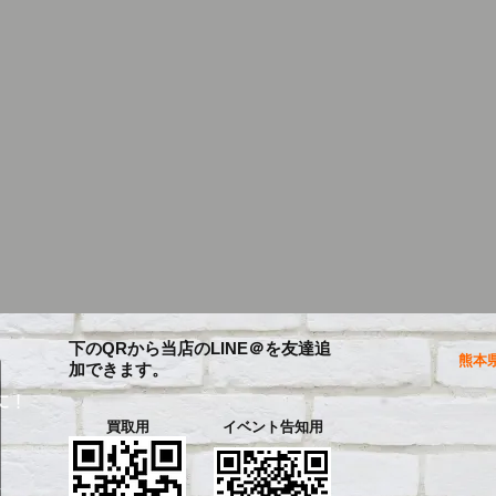
下のQRから当店のLINE＠を友達追
熊本県
加できます。
に！
買取用
イベント告知用
を