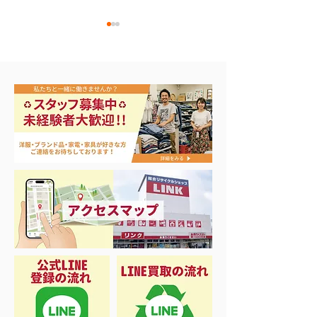
🎣シーズンイン‼️
バカラ シャンパングラ
ス買取！