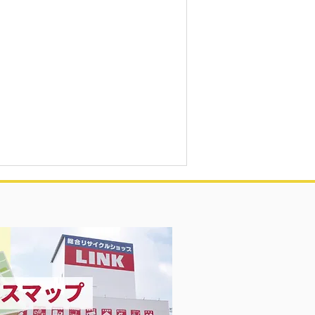
凍庫！大量品揃え❗️