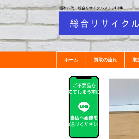
熊本八代｜総合リサイクルストアLINK
ホーム
買取の流れ
取
ご不要品を
捨ててしまう前に！
当店へ画像を
お送りください！