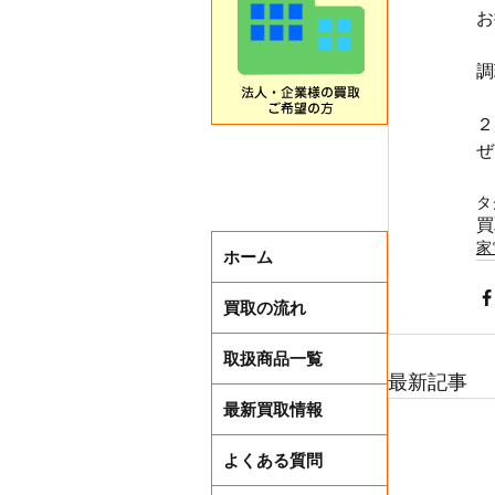
お
調
２
ぜ
タ
買
家
ホーム
買取の流れ
取扱商品一覧
最新記事
最新買取情報
よくある質問