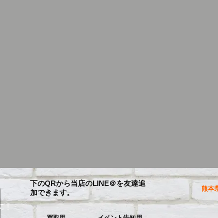
下のQRから当店のLINE＠を友達追
熊本県
加できます。
に！
買取用
イベント告知用