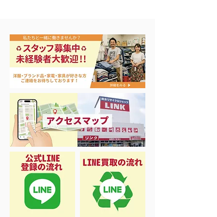
エアコン祭り開
夏に向けて冷凍庫！大量
品揃え❗️