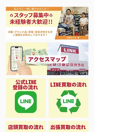
アップルウォッチ 第2世
ナイキ・コンバ
代 A2723
ンズスニーカー