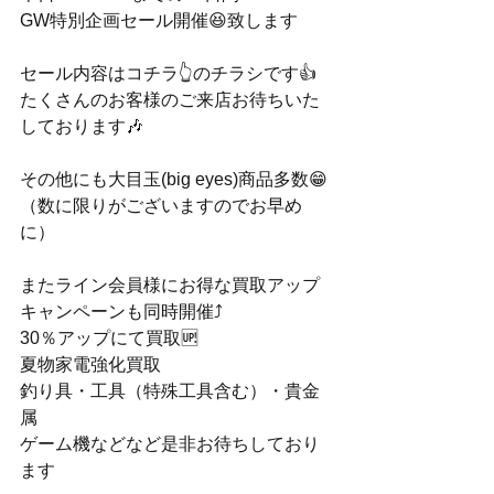
GW特別企画セール開催😆致します
セール内容はコチラ👆のチラシです👍
たくさんのお客様のご来店お待ちいた
しております🎶
その他にも大目玉(big eyes)商品多数😁
（数に限りがございますのでお早め
に）
またライン会員様にお得な買取アップ
キャンペーンも同時開催⤴️
30％アップにて買取🆙
夏物家電強化買取
釣り具・工具（特殊工具含む）・貴金
属
ゲーム機などなど是非お待ちしており
ます