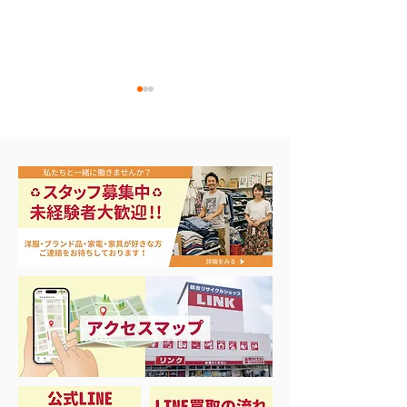
買取アップ開催中
本日から3日間の大セー
ル‼️