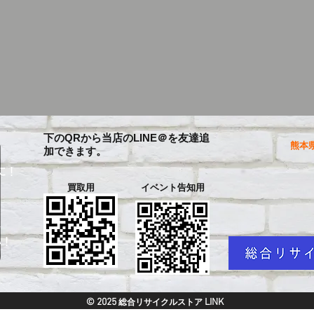
下のQRから当店のLINE＠を友達追
熊本県
加できます。
に！
買取用
イベント告知用
を
い！
© 2025
LINK
総合リサイクルストア