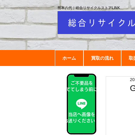
熊本八代｜総合リサイクルストアLINK
ホーム
買取の流れ
取
2
ご不要品を
捨ててしまう前に！
当店へ画像を
お送りください！