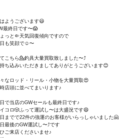
はようございます😃
W最終日です〜😱
ょっと🤏天気回復傾向ですので
日も笑顔で☺️〜
てこちら💁釣具大量買取致しました〜⤴️
持ち込みいただきましてありがとうございます😊
々なロッド・リール・小物を大量買取😍
時店頭に並べてまいります♪
日で当店のGWセールも最終日です♪
イコロ🎲ふって運試し〜は大盛況です😄
日までで22件の強運のお客様がいらっしゃいました🤗
日最後のGW運試し〜⤴️です
ひご来店くださいませ♪