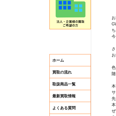
お
G
ち
今
さ
お
ホーム
色
買取の流れ
随
取扱商品一覧
本
サ
最新買取情報
先
本
よくある質問
ぜ