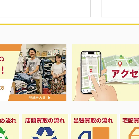
プ開催中‼️
リール各種