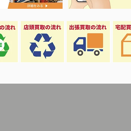
ナイキ＆X-
荷