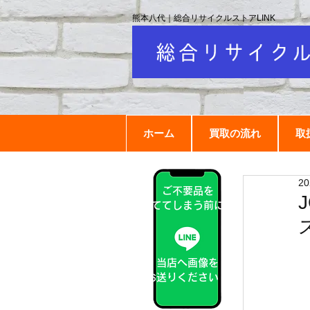
熊本八代｜総合リサイクルストアLINK
ホーム
買取の流れ
取
2
ご不要品を
捨ててしまう前に！
当店へ画像を
お送りください！