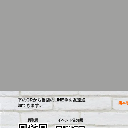
下のQRから当店のLINE＠を友達追
熊本県
加できます。
に！
買取用
イベント告知用