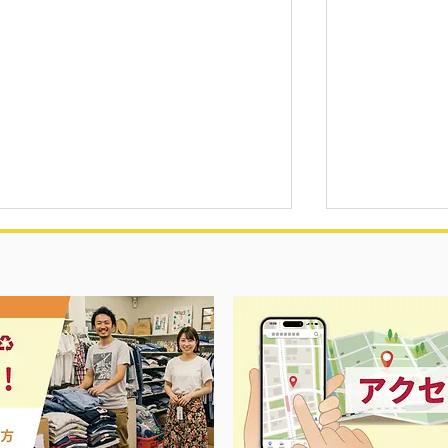
ス春夏物衣料強化買取中‼️