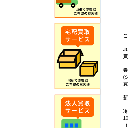
こ
J
買
春
(
買
新
冷
1
（