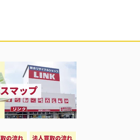
凍庫！大量品揃え❗️