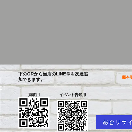
下のQRから当店のLINE＠を友達追
熊本県
加できます。
に！
買取用
イベント告知用
を
い！