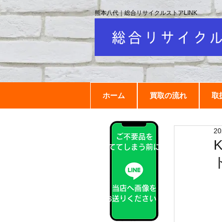
熊本八代｜総合リサイクルストアLINK
ホーム
買取の流れ
取
2
ご不要品を
捨ててしまう前に！
当店へ画像を
お送りください！