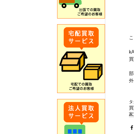
こ
k
買
部
外
タ
買
家