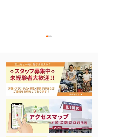
NIKE メンズスニーカー
ナイキ タン
28.0cm