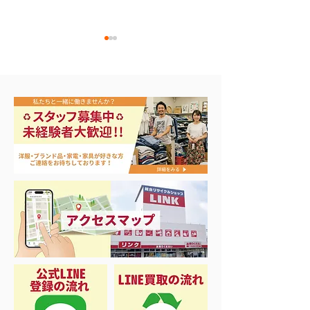
今日から
⭐︎緊急告知⭐︎