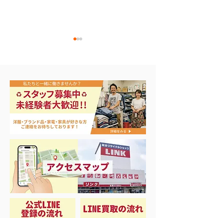
ナイキ＆X-Girl 衣料＆ス
3日間限定 衣
ニーカー大量入荷
品 50%OFF