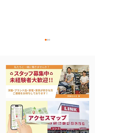
今日から
⭐︎緊急告知⭐︎