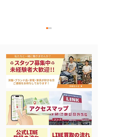
アップルウォッチ 第2世
ナイキ・コンバ
代 A2723
ンズスニーカー