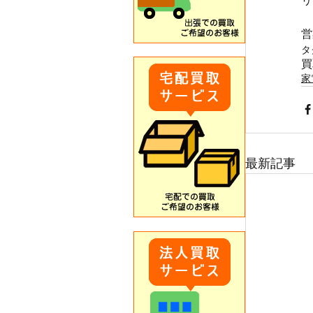
リ
営
タ
買
家
最新記事