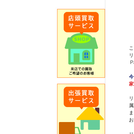
こ
リ
 
今
家
リ
属
ま
お