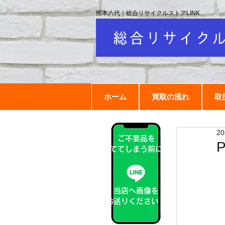
熊本八代｜総合リサイクルストアLINK
ホーム
買取の流れ
取
2
ご不要品を
捨ててしまう前に！
当店へ画像を
お送りください！