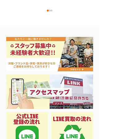
エアコン祭り開
夏に向けて冷凍庫！大量
品揃え❗️