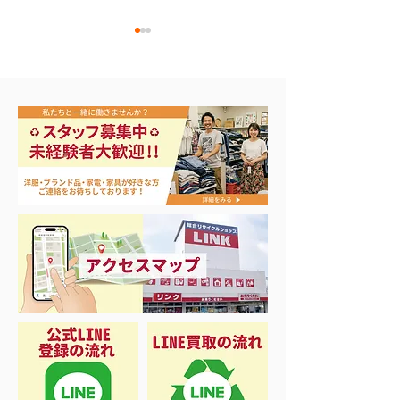
エアコン祭り開
夏に向けて冷凍庫！大量
品揃え❗️