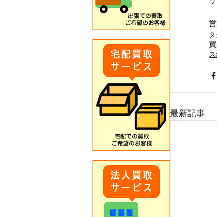
リ
営
タ
買
ス
最新記事