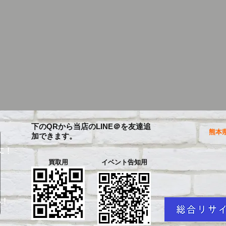
下のQRから当店のLINE＠を友達追
熊本県
加できます。
に！
買取用
イベント告知用
を
い！