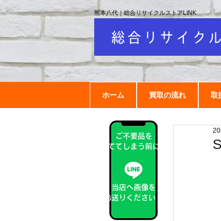
熊本八代｜総合リサイクルストアLINK
ホーム
買取の流れ
取
2
ご不要品を
捨ててしまう前に！
当店へ画像を
お送りください！