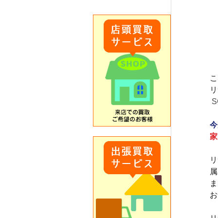
こ
リ
 
今
家
リ
属
ま
お