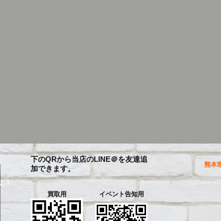
下のQRから当店のLINE＠を友達追
熊本県
加できます。
に！
買取用
イベント告知用