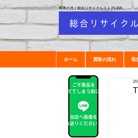
熊本八代｜総合リサイクルストアLINK
ホーム
買取の流れ
取
2
ご不要品を
捨ててしまう前に！
当店へ画像を
お送りください！