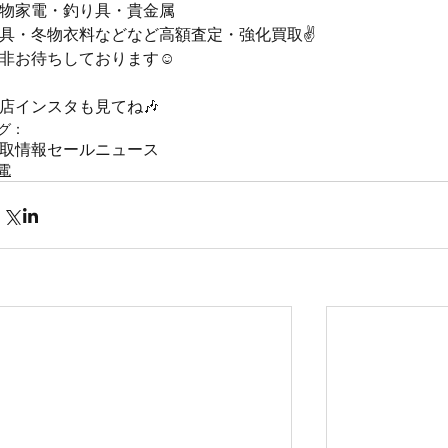
物家電・釣り具・貴金属
具・冬物衣料などなど高額査定・強化買取✌️
非お待ちしております☺️
店インスタも見てね🎶
グ：
取情報
セール
ニュース
電