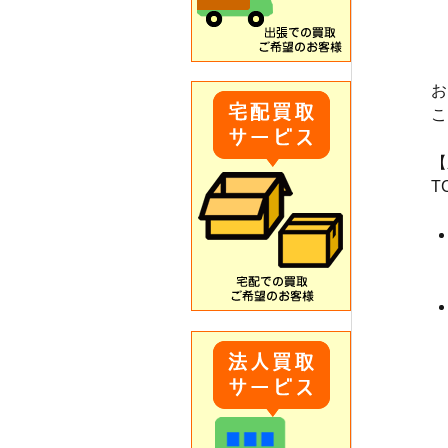
お
こ
【
T