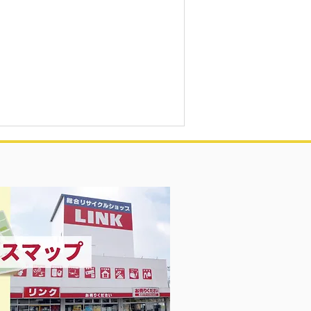
凍庫！大量品揃え❗️