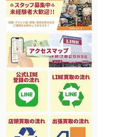
エアコン祭り開
夏に向けて冷凍庫！大量
品揃え❗️