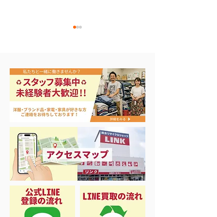
ナイキ＆X-Girl 衣料＆ス
3日間限定 衣
ニーカー大量入荷
品 50%OFF