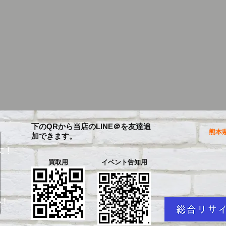
下のQRから当店のLINE＠を友達追
熊本県
加できます。
に！
買取用
イベント告知用
を
い！