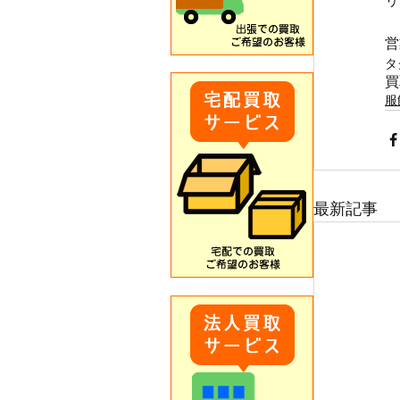
リ
営
タ
買
服
最新記事