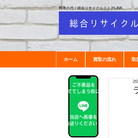
熊本八代｜総合リサイクルストアLINK
ホーム
買取の流れ
取
2
ご不要品を
捨ててしまう前に！
当店へ画像を
お送りください！