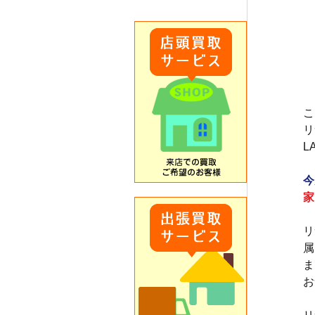
こ
リ
L
今
家
リ
属
ま
お