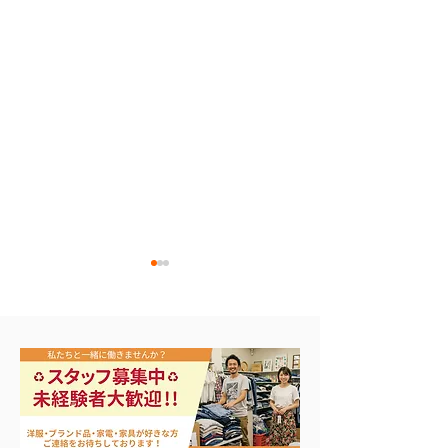
NIKE メンズスニーカー
ナイキ タン
28.0cm